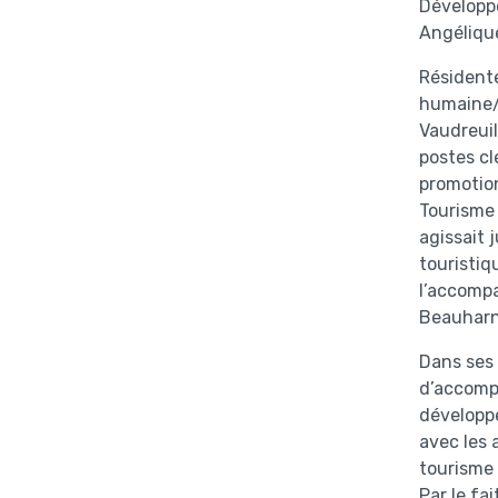
Développ
Angélique
Résident
humaine/
Vaudreuil
postes c
promotion
Tourisme 
agissait
touristiq
l’accompa
Beauharno
Dans ses
d’accompa
développe
avec les 
tourisme 
Par le fa