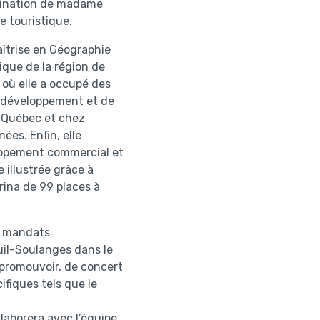
mination de madame
e touristique.
îtrise en Géographie
que de la région de
 où elle a occupé des
e développement et de
e Québec et chez
ées. Enfin, elle
oppement commercial et
 illustrée grâce à
rina de 99 places à
x mandats
uil-Soulanges dans le
 promouvoir, de concert
ifiques tels que le
llaborera avec l’équipe