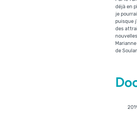
déjà en p
je pourra
puisque j
des attra
nouvelles
Marianne 
de Soulan
Do
201