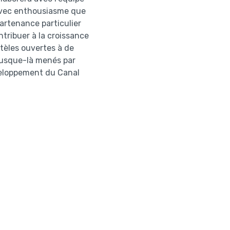
 avec enthousiasme que
partenance particulier
ntribuer à la croissance
ntèles ouvertes à de
 jusque-là menés par
veloppement du Canal