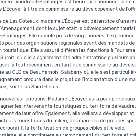
ement Vaudreuil-Soulanges est heureux d’annoncer la no
 L’Écuyer à titre de commissaire au développement de l’offr
e de Les Coteaux, madame L’Écuyer est détentrice d’une ma
Aménagement dont le sujet était le développement touristi
-Soulanges. Elle cumule près de vingt années d’expérience,
lés pour des organisations régionales ayant des mandats d
 touristique. Elle a assuré différentes fonctions à Tourism
Suroît, où elle a également été administratrice plusieurs ann
 jusqu’à tout récemment en tant que commissaire au dével
ue au CLD de Beauharnois-Salaberry où elle s’est particulière
gnement procuré dans le projet de l’implantation d’une ma
is, sur le lac Saint-Louis.
 nouvelles fonctions, Madame L’Écuyer aura pour principau
gner les intervenants touristiques du territoire de Vaudre
ment de leur offre. Également, elle veillera à développer et
acteurs touristiques du milieu, des marchés de groupes spéc
corporatif, la forfaitisation de groupes cibles et le vélo.
it même, elle contribuera au rayonnement du territoire et co