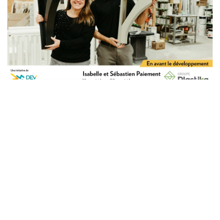
Initiatives + links
Achat local Vaudreuil-Soulanges