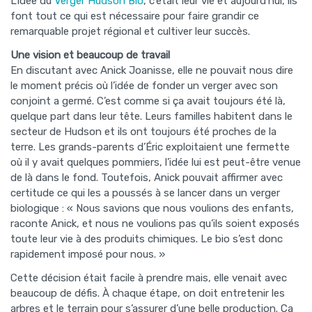
L’idée du
Verger Hudson Bio
, c’était leur vie et aujourd’hui, ils
font tout ce qui est nécessaire pour faire grandir ce
remarquable projet régional et cultiver leur succès.
Une vision et beaucoup de travail
En discutant avec Anick Joanisse, elle ne pouvait nous dire
le moment précis où l’idée de fonder un verger avec son
conjoint a germé. C’est comme si ça avait toujours été là,
quelque part dans leur tête. Leurs familles habitent dans le
secteur de Hudson et ils ont toujours été proches de la
terre. Les grands-parents d’Éric exploitaient une fermette
où il y avait quelques pommiers, l’idée lui est peut-être venue
de là dans le fond. Toutefois, Anick pouvait affirmer avec
certitude ce qui les a poussés à se lancer dans un verger
biologique : « Nous savions que nous voulions des enfants,
raconte Anick, et nous ne voulions pas qu’ils soient exposés
toute leur vie à des produits chimiques. Le bio s’est donc
rapidement imposé pour nous. »
Cette décision était facile à prendre mais, elle venait avec
beaucoup de défis. À chaque étape, on doit entretenir les
arbres et le terrain pour s’assurer d’une belle production. Ça