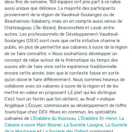
deux fins de semaine, 150 équipes ont pris part à ce rallye
aussi unique que délicieux. La majorité des participants
proviennent de la région de Vaudreuil-Soulanges ou de
Beauharnois-Salaberry, mais on en compte aussi venus de
Châteauguay, L’Île-Bizard, Beaconsfield et Laval, entre
autres. Les professionnels de Développement Vaudreuil-
Soulanges (DEV) sont ravis que cette initiative charme le
public, en plus de permettre aux cabanes à sucre de la région
de se faire connaître. « Nous souhaitions développer un
concept de rallye autour de la thématique du temps des
sucres afin de faire vivre cette expérience traditionnelle
encore cette année, bien que le contexte fasse en sorte
qu’on doive le faire différemment. Nous sommes heureux de
collaborer avec six cabanes à sucre de la région et de les
mettre en valeur en proposant LE plat qui les distingue.
C’est tout un festin que l’on obtient, au final! » indique
Angélique L’Écuyer, commissaire au développement de l’offre
touristique chez DEV. Mises en commun, les spécialités
culinaires de
L’Érablière du Ruisseau
,
L’Érablière St-Henri
,
La
Cabane à sucre Marc Besner
,
La Sucrerie Lavigne
,
La Sucrerie
de la Montagne
et
La Sucrerie des Gallant
composent