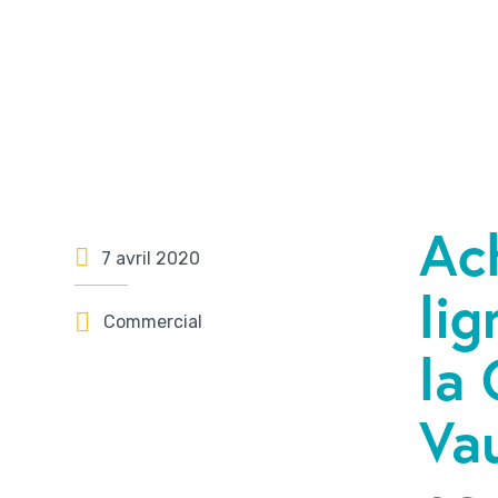
Ac
7 avril 2020
lig
Commercial
la
Va