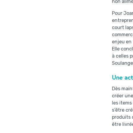
non alime
Pour Joan
entrepren
court lap
commercia
enjeu en 
Elle concl
à celles 
Soulange
Une act
Dès maint
créer une
les items
s’être cr
produits 
être livr