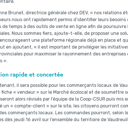
ntaire.
ne Brunet, directrice générale chez DEV, « nos relations ét
eurs nous ont rapidement permis d’identifier leurs besoins
s de temps à des outils de vente en ligne afin de poursuivre 
les. Nous sommes fiers, ajoute-t-elle, de proposer une sol
encourageant une plateforme régionale déjà en place et qui
ut en ajoutant, « il est important de privilégier les initiative
provinciales pour maximiser le rayonnement des entreprises 
s ».
ion rapide et concertée
enant, il sera possible pour les commerçants locaux de Va
 fiche « vendeur » sur le Marché écolocal et de soumettre se
 seront alors révisés par l’équipe de la Coop-CSUR puis mis en
éé un « compte-client » sur le site, les citoyens pourront c
des commerçants locaux. Les commandes pourront, selon les
ées dès jeudi 16 avril sur l’ensemble du territoire de Vaudreu