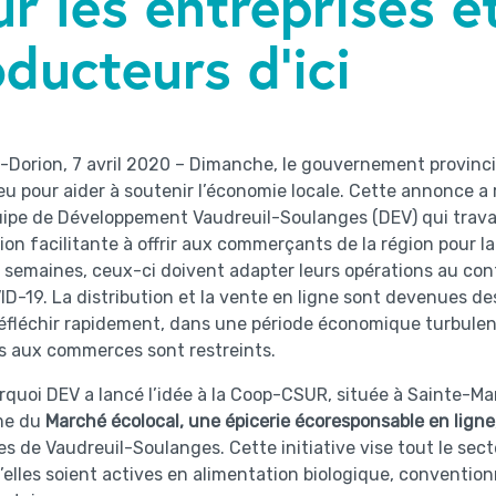
r les entreprises e
ducteurs d’ici
-Dorion, 7 avril 2020 – Dimanche, le gouvernement provincial
eu pour aider à soutenir l’économie locale. Cette annonce 
uipe de Développement Vaudreuil-Soulanges (DEV) qui travail
ion facilitante à offrir aux commerçants de la région pour la
s semaines, ceux-ci doivent adapter leurs opérations au co
ID-19. La distribution et la vente en ligne sont devenues de
éfléchir rapidement, dans une période économique turbulen
s aux commerces sont restreints.
rquoi DEV a lancé l’idée à la Coop-CSUR, située à Sainte-Mar
me du
Marché écolocal, une épicerie écoresponsable en ligne
es de Vaudreuil-Soulanges. Cette initiative vise tout le s
u’elles soient actives en alimentation biologique, conventio