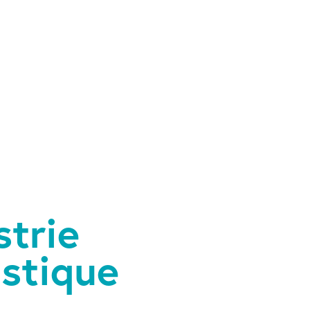
strie
istique