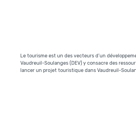
Luc Élie
Mont Rigaud
Le tourisme est un des vecteurs d’un développeme
Vaudreuil-Soulanges (DEV) y consacre des ressourc
lancer un projet touristique dans Vaudreuil-Soul