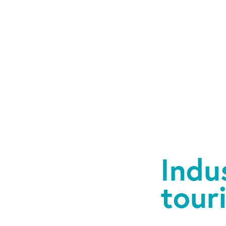
Indu
tour