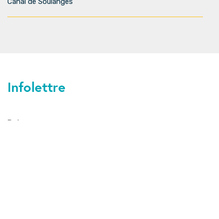
Canal de Soulanges
Infolettre
J'ai lu et j'accepte la
politique de
confidentialité
.