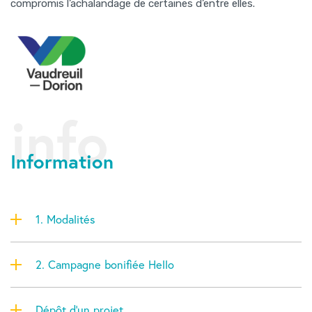
compromis l’achalandage de certaines d’entre elles.
info
Information
1. Modalités
2. Campagne bonifiée Hello
Dépôt d'un projet