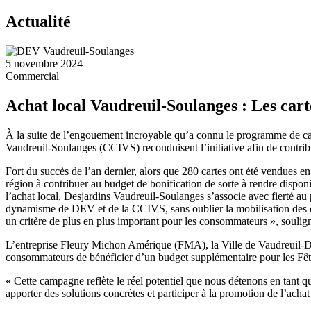
Actualité
5 novembre 2024
Commercial
Achat local Vaudreuil-Soulanges : Les carte
À la suite de l’engouement incroyable qu’a connu le programme de c
Vaudreuil-Soulanges (CCIVS) reconduisent l’initiative afin de contribu
Fort du succès de l’an dernier, alors que 280 cartes ont été vendues en
région à contribuer au budget de bonification de sorte à rendre disp
l’achat local, Desjardins Vaudreuil-Soulanges s’associe avec fierté a
dynamisme de DEV et de la CCIVS, sans oublier la mobilisation des comm
un critère de plus en plus important pour les consommateurs », soulig
L’entreprise Fleury Michon Amérique (FMA), la Ville de Vaudreuil-Dor
consommateurs de bénéficier d’un budget supplémentaire pour les Fêtes.
« Cette campagne reflète le réel potentiel que nous détenons en tant 
apporter des solutions concrètes et participer à la promotion de l’ac