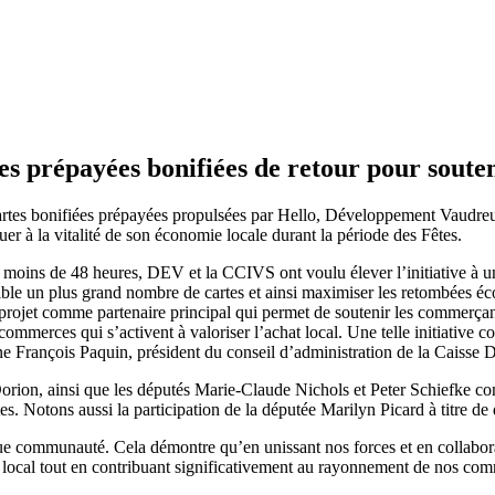
s prépayées bonifiées de retour pour souten
artes bonifiées prépayées propulsées par Hello, Développement Vaudre
er à la vitalité de son économie locale durant la période des Fêtes.
 moins de 48 heures, DEV et la CCIVS ont voulu élever l’initiative à un n
onible un plus grand nombre de cartes et ainsi maximiser les retombées
u projet comme partenaire principal qui permet de soutenir les commerça
erces qui s’activent à valoriser l’achat local. Une telle initiative co
ne François Paquin, président du conseil d’administration de la Caisse 
ion, ainsi que les députés Marie-Claude Nichols et Peter Schiefke cont
 Notons aussi la participation de la députée Marilyn Picard à titre de 
que communauté. Cela démontre qu’en unissant nos forces et en collabor
hat local tout en contribuant significativement au rayonnement de nos 