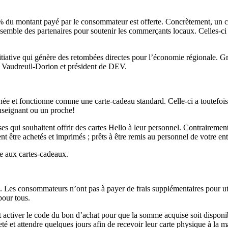
 % du montant payé par le consommateur est offerte. Concrètement, un 
nsemble des partenaires pour soutenir les commerçants locaux. Celles-ci
iative qui génère des retombées directes pour l’économie régionale. Gr
de Vaudreuil-Dorion et président de DEV.
née et fonctionne comme une carte-cadeau standard. Celle-ci a toutefois u
nseignant ou un proche!
es qui souhaitent offrir des cartes Hello à leur personnel. Contrairement
nt être achetés et imprimés ; prêts à être remis au personnel de votre ent
le aux cartes-cadeaux.
. Les consommateurs n’ont pas à payer de frais supplémentaires pour uti
pour tous.
activer le code du bon d’achat pour que la somme acquise soit disponibl
é et attendre quelques jours afin de recevoir leur carte physique à la m