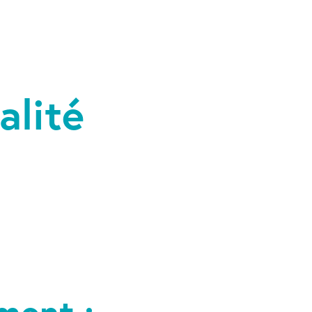
alité
ment :