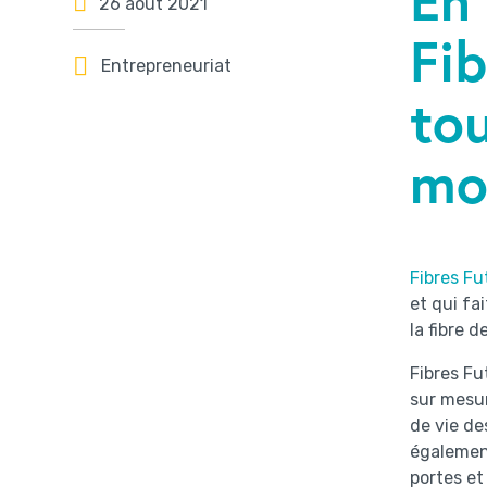
26 août 2021
Fib
Entrepreneuriat
tou
mo
Fibres Fu
et qui fa
la fibre 
Fibres Fu
sur mesur
de vie de
également
portes et