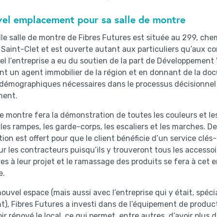
el emplacement pour sa salle de montre
le salle de montre de Fibres Futures est située au 299, che
Saint-Clet et est ouverte autant aux particuliers qu’aux co
el l’entreprise a eu du soutien de la part de Développemen
nt un agent immobilier de la région et en donnant de la do
démographiques nécessaires dans le processus décisionnel
ment.
de montre fera la démonstration de toutes les couleurs et l
 les rampes, les garde-corps, les escaliers et les marches. De 
ation est offert pour que le client bénéficie d’un service clés
 les contracteurs puisqu’ils y trouveront tous les accessoir
es à leur projet et le ramassage des produits se fera à cet e
e.
ouvel espace (mais aussi avec l’entreprise qui y était, spécia
), Fibres Futures a investi dans de l’équipement de producti
oir rénové le local, ce qui permet, entre autres, d’avoir plus