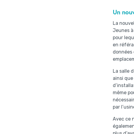
Un nouv
La nouvel
Jeunes à 
pour lequ
en référa
données 
emplace
La salle 
ainsi que
d’install
même pour
nécessair
par l’usin
Avec ce n
également
plus d’av