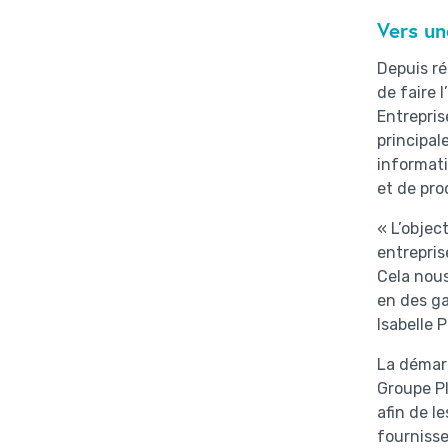
Vers un
Depuis r
de faire 
Entrepris
principal
informati
et de pro
« L’objec
entrepris
Cela nous
en des ga
Isabelle 
La démarc
Groupe Pl
afin de l
fournisse