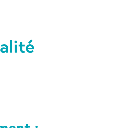
alité
ment :