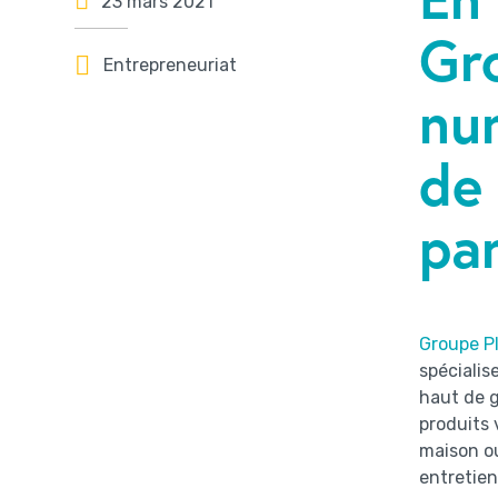
23 mars 2021
Gro
Entrepreneuriat
nu
de
pa
Groupe Pl
spécialis
haut de g
produits 
maison ou
entretien,