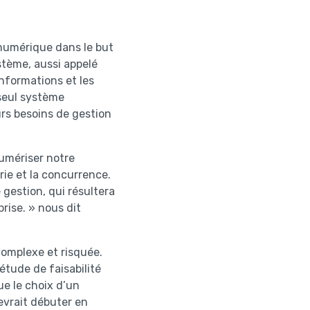
numérique dans le but
stème, aussi appelé
informations et les
seul système
urs besoins de gestion
numériser notre
rie et la concurrence.
 gestion, qui résultera
prise. » nous dit
complexe et risquée.
tude de faisabilité
ue le choix d’un
evrait débuter en