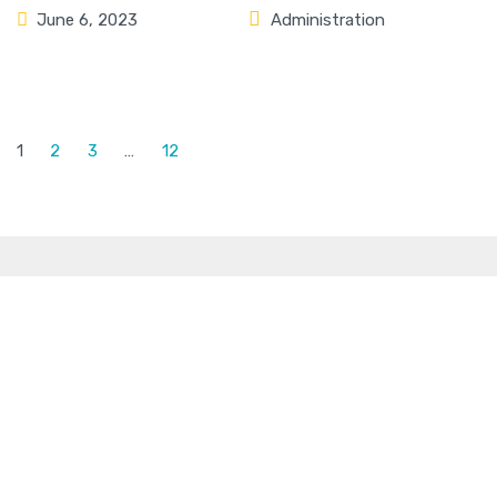
June 6, 2023
Administration
1
2
3
…
12
Initiatives + links
Achat local Vaudreuil-Soulanges
Canal de Soulanges