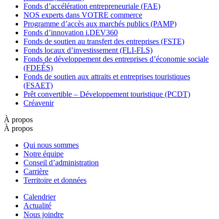
Fonds d’accélération entrepreneuriale (FAE)
NOS experts dans VOTRE commerce
Programme d’accès aux marchés publics (PAMP)
Fonds d’innovation i.DEV360
Fonds de soutien au transfert des entreprises (FSTE)
Fonds locaux d’investissement (FLI-FLS)
Fonds de développement des entreprises d’économie sociale
(FDEÉS)
Fonds de soutien aux attraits et entreprises touristiques
(FSAET)
Prêt convertible – Développement touristique (PCDT)
Créavenir
À propos
À propos
Qui nous sommes
Notre équipe
Conseil d’administration
Carrière
Territoire et données
Calendrier
Actualité
Nous joindre