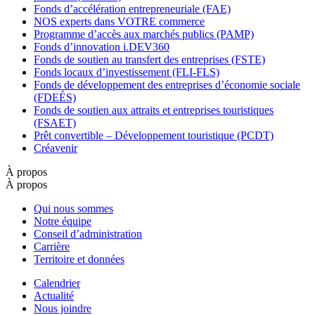
Fonds d’accélération entrepreneuriale (FAE)
NOS experts dans VOTRE commerce
Programme d’accès aux marchés publics (PAMP)
Fonds d’innovation i.DEV360
Fonds de soutien au transfert des entreprises (FSTE)
Fonds locaux d’investissement (FLI-FLS)
Fonds de développement des entreprises d’économie sociale
(FDEÉS)
Fonds de soutien aux attraits et entreprises touristiques
(FSAET)
Prêt convertible – Développement touristique (PCDT)
Créavenir
À propos
À propos
Qui nous sommes
Notre équipe
Conseil d’administration
Carrière
Territoire et données
Calendrier
Actualité
Nous joindre