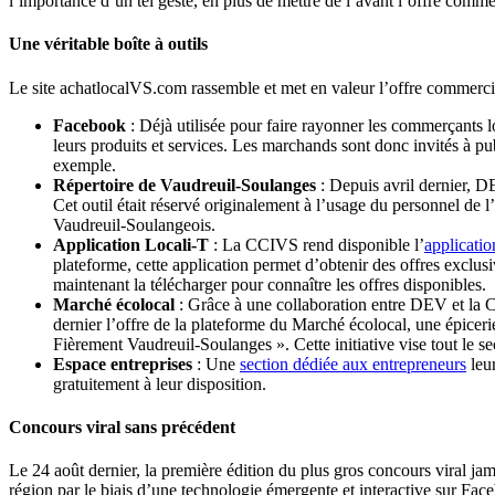
l’importance d’un tel geste, en plus de mettre de l’avant l’offre co
Une véritable boîte à outils
Le site achatlocalVS.com rassemble et met en valeur l’offre commerciale
Facebook
: Déjà utilisée pour faire rayonner les commerçants 
leurs produits et services. Les marchands sont donc invités à publ
exemple.
Répertoire de Vaudreuil-Soulanges
: Depuis avril dernier, D
Cet outil était réservé originalement à l’usage du personnel de
Vaudreuil-Soulangeois.
Application Locali-T
: La CCIVS rend disponible l’
applicati
plateforme, cette application permet d’obtenir des offres exclus
maintenant la télécharger pour connaître les offres disponibles.
Marché écolocal
: Grâce à une collaboration entre DEV et l
dernier l’offre de la plateforme du Marché écolocal, une épicerie
Fièrement Vaudreuil-Soulanges ». Cette initiative vise tout le s
Espace entreprises
: Une
section dédiée aux entrepreneurs
leur
gratuitement à leur disposition.
Concours viral sans précédent
Le 24 août dernier, la première édition du plus gros concours viral jam
région par le biais d’une technologie émergente et interactive sur 