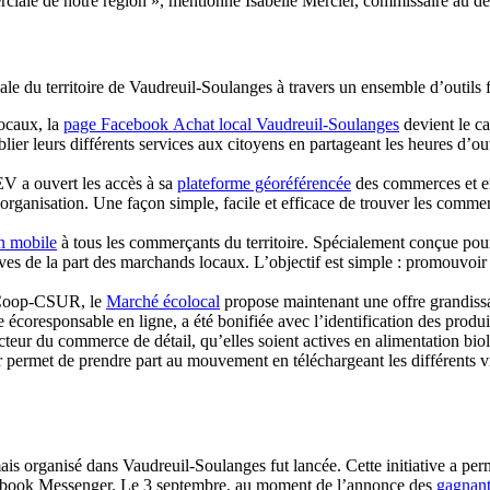
mmerciale de notre région », mentionne Isabelle Mercier, commissaire a
 du territoire de Vaudreuil-Soulanges à travers un ensemble d’outils fac
locaux, la
page Facebook Achat local Vaudreuil-Soulanges
devient le ca
ier leurs différents services aux citoyens en partageant les heures d’ouve
EV a ouvert les accès à sa
plateforme géoréférencée
des commerces et en
 l’organisation. Une façon simple, facile et efficace de trouver les co
on mobile
à tous les commerçants du territoire. Spécialement conçue po
ives de la part des marchands locaux. L’objectif est simple : promouvoir
a Coop-CSUR, le
Marché écolocal
propose maintenant une offre grandissan
 écoresponsable en ligne, a été bonifiée avec l’identification des produi
ecteur du commerce de détail, qu’elles soient actives en alimentation bi
 permet de prendre part au mouvement en téléchargeant les différents vis
ais organisé dans Vaudreuil-Soulanges fut lancée. Cette initiative a perm
Facebook Messenger. Le 3 septembre, au moment de l’annonce des
gagnant