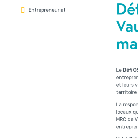
Dé
Entrepreneuriat
Va
ma
Le
Défi 
entrepren
et leurs 
territoir
La respon
locaux qu
MRC de Va
entrepren