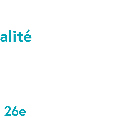
alité
u 26e