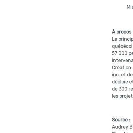
Mi
À propos
La princi
québécois
57 000 pe
intervena
Création 
inc. et d
déploie e
de 300 re
les projet
Source :
Audrey B