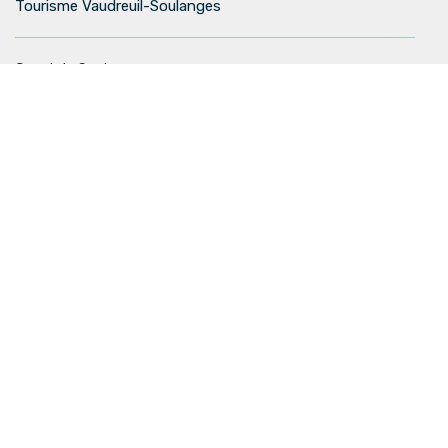
Tourisme Vaudreuil-Soulanges
Canal de Soulanges
Infolettre