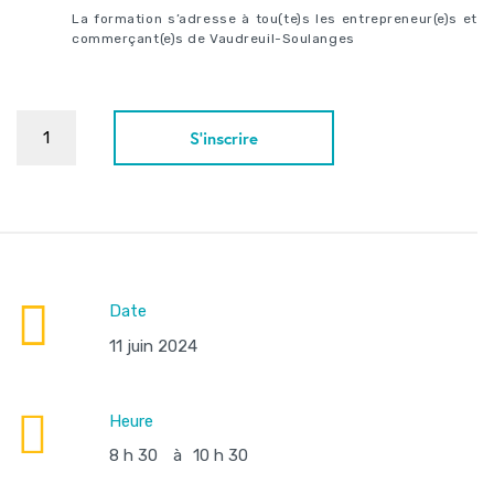
La formation s’adresse à tou(te)s les entrepreneur(e)s et
commerçant(e)s de Vaudreuil-Soulanges
S'inscrire
Date
11 juin 2024
Heure
8 h 30
à
10 h 30