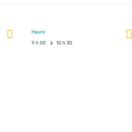
Heure
9 h 00
à
10 h 30