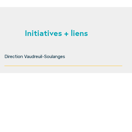
Initiatives + liens
Direction Vaudreuil-Soulanges
Tourisme Vaudreuil-Soulanges
Canal de Soulanges