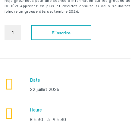
Rejoignez-nous pour une séance d’information sur les groupes de
CODÉV! Apprenez-en plus et décidez ensuite si vous souhaitez
joindre un groupe dès septembre 2026.
S'inscrire
Date
22 juillet 2026
Heure
8 h 30
à
9 h 30