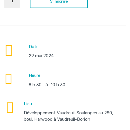
S'inscrire
Date
29 mai 2024
Heure
8 h 30
à
10 h 30
Lieu
Développement Vaudreuil-Soulanges au 280,
boul. Harwood à Vaudreuil-Dorion