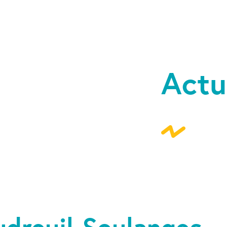
Actu
udreuil-Soulanges