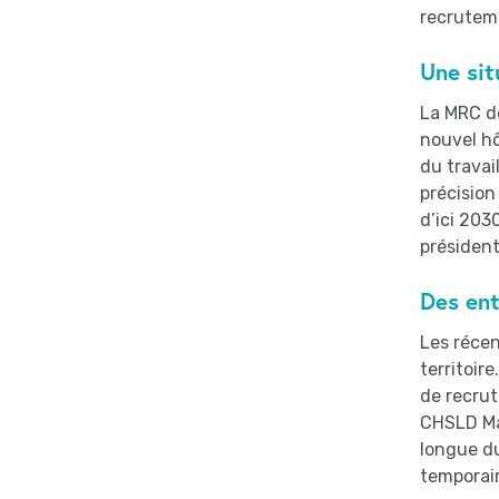
recruteme
Une sit
La MRC de
nouvel hô
du travai
précision
d’ici 203
président
Des ent
Les récen
territoir
de recru
CHSLD Ma
longue du
temporair