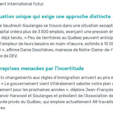
nt international futur.
uation unique qui exige une approche distincte
 Vaudreuil-Soulanges se trouve dans une situation excepti
pital créera plus de 3 500 emplois, exerçant une pression
l déjà tendu. « Peu de territoires au Québec peuvent antici
 l’ampleur de leurs besoins en main-d’œuvre, estimés à 10
0 », affirme Danie Deschênes, mairesse de Notre-Dame-de-l’
e de DEV.
reprises menacées par l’incertitude
ts changements aux règles d’immigration arrivent au pire 
e. « Le gouvernement vient littéralement saboter notre pla
tement pour les prochaines années », déplore Jean-Françoi
noir Harwood et Soulanges et président de l’Association d
rée privés du Québec, qui emploie actuellement 48 travaill
es.