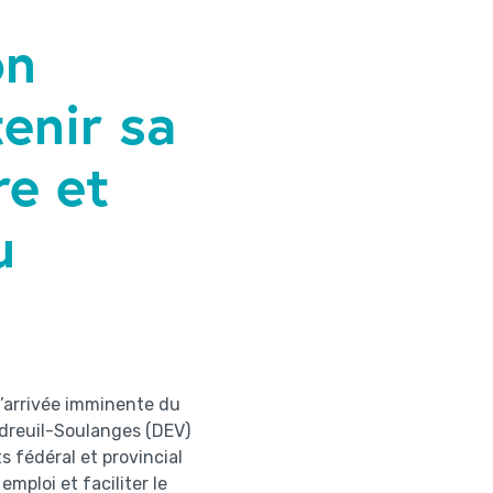
on
tenir sa
re et
u
’arrivée imminente du
dreuil-Soulanges (DEV)
 fédéral et provincial
mploi et faciliter le