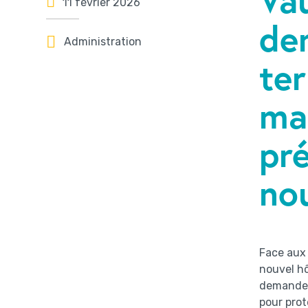
11 février 2026
de
Administration
ter
ma
pré
nou
Face aux
nouvel h
demande o
pour prot