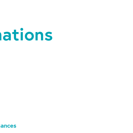
ations
sances