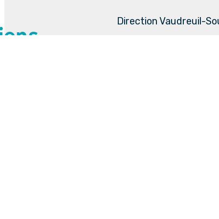
Direction Vaudreuil-S
liens
Tourisme Vaudreuil-So
Canal de Soulanges